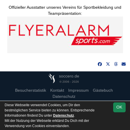
Offizieller Ausstatter unseres Vereins für Sportbekleidung und
Teampräsentation:
soccero.de
© 2006 - 2026
Besucherstatistik
Kontakt
Impressum
Gästebuch
Datenschutz
Diese Webseite verwendet Cookies, um Dir den
OK
bestmöglichen Service bieten zu können. Entsprechende
Informationen findest Du unter
Datenschutz
.
Mit der Nutzung der Webseite erklärst Du Dich mit der
Team
Kreisliga Wittenberg
Verwendung von Cookies einverstanden.