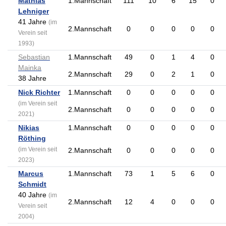
Mathias
1.Mannschaft
111
10
6
15
0
Lehniger
41 Jahre
(im
2.Mannschaft
0
0
0
0
0
Verein seit
1993)
Sebastian
1.Mannschaft
49
0
1
4
0
Mainka
2.Mannschaft
29
0
2
1
0
38 Jahre
Nick Richter
1.Mannschaft
0
0
0
0
0
(im Verein seit
2.Mannschaft
0
0
0
0
0
2021)
Nikias
1.Mannschaft
0
0
0
0
0
Röthing
(im Verein seit
2.Mannschaft
0
0
0
0
0
2023)
Marcus
1.Mannschaft
73
1
5
6
0
Schmidt
40 Jahre
(im
2.Mannschaft
12
4
0
0
0
Verein seit
2004)