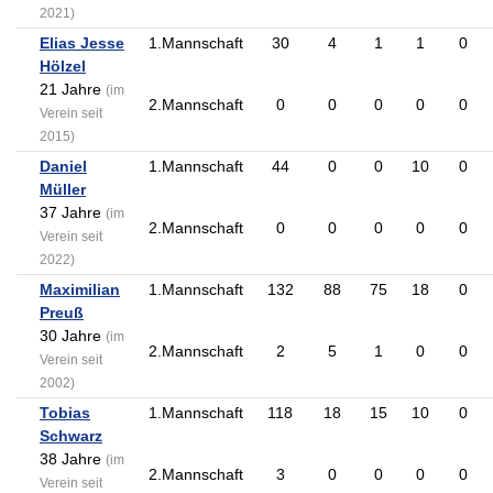
2021)
Elias Jesse
1.Mannschaft
30
4
1
1
0
Hölzel
21 Jahre
(im
2.Mannschaft
0
0
0
0
0
Verein seit
2015)
Daniel
1.Mannschaft
44
0
0
10
0
Müller
37 Jahre
(im
2.Mannschaft
0
0
0
0
0
Verein seit
2022)
Maximilian
1.Mannschaft
132
88
75
18
0
Preuß
30 Jahre
(im
2.Mannschaft
2
5
1
0
0
Verein seit
2002)
Tobias
1.Mannschaft
118
18
15
10
0
Schwarz
38 Jahre
(im
2.Mannschaft
3
0
0
0
0
Verein seit