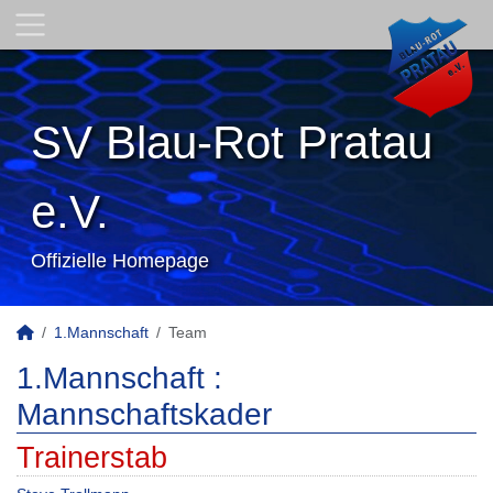
SV Blau-Rot Pratau
e.V.
Offizielle Homepage
1.Mannschaft
Team
1.Mannschaft :
Mannschaftskader
Trainerstab