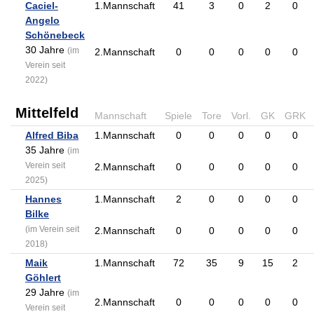
Caciel-
1.Mannschaft
41
3
0
2
0
Angelo
Schönebeck
30 Jahre
(im
2.Mannschaft
0
0
0
0
0
Verein seit
2022)
Mittelfeld
Mannschaft
Spiele
Tore
Vorl.
GK
GRK
Alfred Biba
1.Mannschaft
0
0
0
0
0
35 Jahre
(im
Verein seit
2.Mannschaft
0
0
0
0
0
2025)
Hannes
1.Mannschaft
2
0
0
0
0
Bilke
(im Verein seit
2.Mannschaft
0
0
0
0
0
2018)
Maik
1.Mannschaft
72
35
9
15
2
Göhlert
29 Jahre
(im
2.Mannschaft
0
0
0
0
0
Verein seit