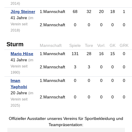
2014)
Jörg Steiner
1.Mannschaft
68
32
20
18
1
41 Jahre
(im
Verein seit
2.Mannschaft
0
0
0
0
0
2018)
Sturm
Mannschaft
Spiele
Tore
Vorl.
GK
GRK
Mario Höse
1.Mannschaft
131
28
16
15
0
41 Jahre
(im
Verein seit
2.Mannschaft
3
3
0
0
0
1990)
Iman
1.Mannschaft
0
0
0
0
0
Yaghobi
20 Jahre
(im
2.Mannschaft
0
0
0
0
0
Verein seit
2025)
Offizieller Ausstatter unseres Vereins für Sportbekleidung und
Teampräsentation: