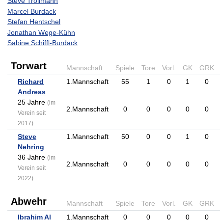
Steve Trollmann
Marcel Burdack
Stefan Hentschel
Jonathan Wege-Kühn
Sabine Schiffl-Burdack
Torwart
Mannschaft
Spiele
Tore
Vorl.
GK
GRK
Richard
1.Mannschaft
55
1
0
1
0
Andreas
25 Jahre
(im
2.Mannschaft
0
0
0
0
0
Verein seit
2017)
Steve
1.Mannschaft
50
0
0
1
0
Nehring
36 Jahre
(im
2.Mannschaft
0
0
0
0
0
Verein seit
2022)
Abwehr
Mannschaft
Spiele
Tore
Vorl.
GK
GRK
Ibrahim Al
1.Mannschaft
0
0
0
0
0