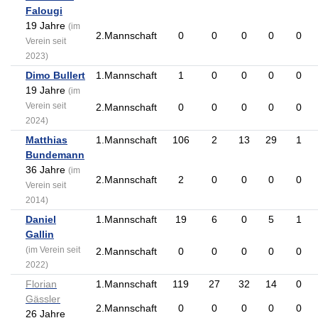
Falougi
19 Jahre
(im
2.Mannschaft
0
0
0
0
0
Verein seit
2023)
Dimo Bullert
1.Mannschaft
1
0
0
0
0
19 Jahre
(im
Verein seit
2.Mannschaft
0
0
0
0
0
2024)
Matthias
1.Mannschaft
106
2
13
29
1
Bundemann
36 Jahre
(im
2.Mannschaft
2
0
0
0
0
Verein seit
2014)
Daniel
1.Mannschaft
19
6
0
5
1
Gallin
(im Verein seit
2.Mannschaft
0
0
0
0
0
2022)
Florian
1.Mannschaft
119
27
32
14
0
Gässler
2.Mannschaft
0
0
0
0
0
26 Jahre