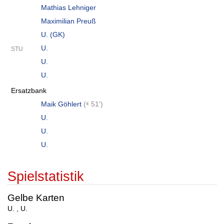
Mathias Lehniger
Maximilian Preuß
U. (GK)
U.
STU
U.
U.
Ersatzbank
Maik Göhlert
(
51')
U.
U.
U.
Spielstatistik
Gelbe Karten
U.
,
U.