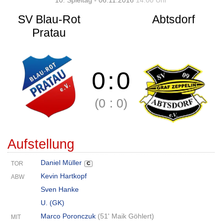
10. Spieltag - 06.11.2016
14:00 Uhr
SV Blau-Rot
Abtsdorf
Pratau
0
:
0
(0
:
0)
Aufstellung
Daniel Müller
TOR
C
Kevin Hartkopf
ABW
Sven Hanke
U. (GK)
Marco Poronczuk
(
51' Maik Göhlert
)
MIT