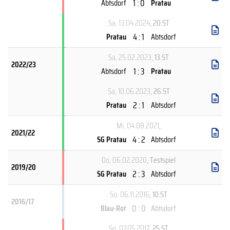
1 : 0
Abtsdorf
Pratau
Sa, 13.04.2024
, 20.ST
4 : 1
Pratau
Abtsdorf
Sa, 25.02.2023
, 13.ST
2022/23
1 : 3
Abtsdorf
Pratau
Sa, 10.06.2023
, 26.ST
2 : 1
Pratau
Abtsdorf
Mi, 04.08.2021
,
2021/22
4 : 2
SG Pratau
Abtsdorf
Do, 06.02.2020
, Testspiel
2019/20
2 : 3
SG Pratau
Abtsdorf
So, 06.11.2016
, 10.ST
2016/17
0 : 0
Blau-Rot
Abtsdorf
So, 07.05.2017
, 25.ST