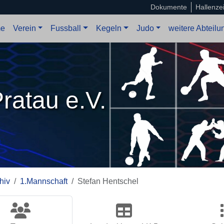
Dokumente
Hallenze
e
Verein
Fussball
Kegeln
Judo
weitere Abteil
ratau e.V.
hiv
1.Mannschaft
Stefan Hentschel