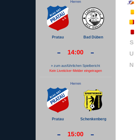
Herren
Pratau
Bad Düben
S
-
-
14:00
U
N
» zum ausführlichen Spielbericht
Kein Liveticker-Melder eingetragen
Herren
Pratau
Schenkenberg
-
-
15:00