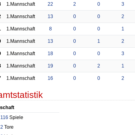
3
1.Mannschaft
22
2
0
3
2
1.Mannschaft
13
0
0
2
1
1.Mannschaft
8
0
0
1
0
1.Mannschaft
13
0
1
2
9
1.Mannschaft
18
0
0
3
8
1.Mannschaft
19
0
2
1
7
1.Mannschaft
16
0
0
2
mtstatistik
schaft
116
Spiele
2
Tore