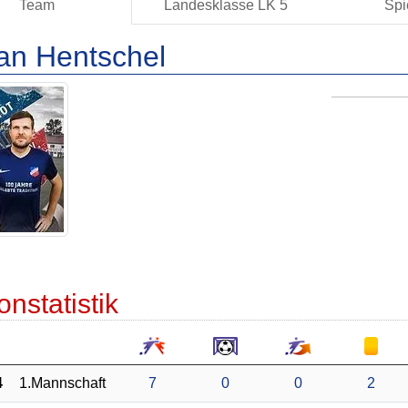
Team
Landesklasse LK 5
Spi
an Hentschel
onstatistik
4
1.Mannschaft
7
0
0
2