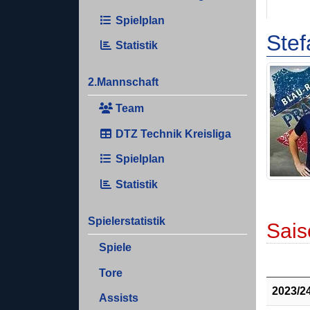
Spielplan
Stef
Statistik
2.Mannschaft
Team
DTZ Technik Kreisliga
Spielplan
Statistik
Spielerstatistik
Sais
Spiele
Tore
2023/2
Assists