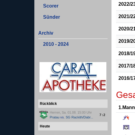
2022/2
Scorer
2021/2
Sünder
2020/2
Archiv
2019/2
2010 - 2024
2018/1
2017/1
2016/1
Gesa
Rückblick
1.Mann
Herren, Sa. 01.08. 15:00 Uhr
7:2
Pratau
vs.
SG Rackith/Dabr...
Heute