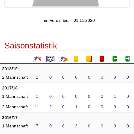
im Verein bis:
01.11.2020
Saisonstatistik
2018/19
2.Mannschaft
1
0
0
0
0
0
0
0
2017/18
1.Mannschaft
1
0
0
0
0
0
1
0
2.Mannschaft
11
2
0
1
0
0
0
0
2016/17
1.Mannschaft
7
0
0
3
0
0
0
0