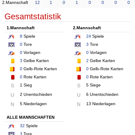
2.Mannschaft
12
1
0
1
0
0
0
0
Gesamtstatistik
1.Mannschaft
2.Mannschaft
8
Spiele
24
Spiele
0
Tore
3
Tore
0
Vorlagen
0
Vorlagen
3
Gelbe Karten
2
Gelbe Karten
0
Gelb-Rote Karten
0
Gelb-Rote Karten
0
Rote Karten
0
Rote Karten
1 Sieg
5 Siege
S
S
2 Unentschieden
6 Unentschieden
U
U
5 Niederlagen
13 Niederlagen
N
N
ALLE MANNSCHAFTEN
32
Spiele
3
Tore