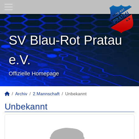
SV Blau-Rot Pratau
e.V.
Offizielle Homepage
Archiv
2.Mannschaft
Unbekannt
Unbekannt