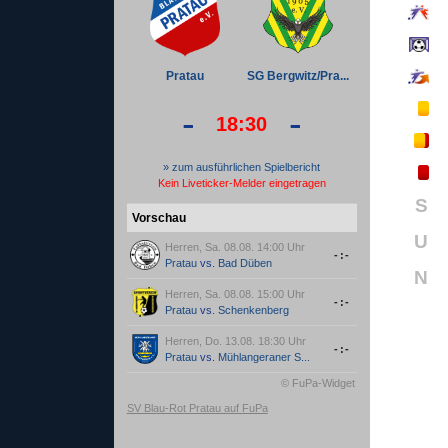
Pratau
SG Bergwitz/Pra...
-
-
18:30
» zum ausführlichen Spielbericht
Kein Liveticker-Melder eingetragen
S
Vorschau
U
Herren, Sa. 08.08. 14:00 Uhr
-:-
Pratau
vs.
Bad Düben
N
Herren, Sa. 08.08. 15:00 Uhr
-:-
Pratau
vs.
Schenkenberg
Herren, Do. 13.08. 18:30 Uhr
-:-
Pratau
vs.
Mühlangeraner S...
© FuPa-Widget
SV Blau-Rot Pratau auf FuPa