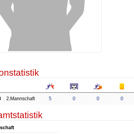
onstatistik
8
2.Mannschaft
5
0
0
0
mtstatistik
schaft