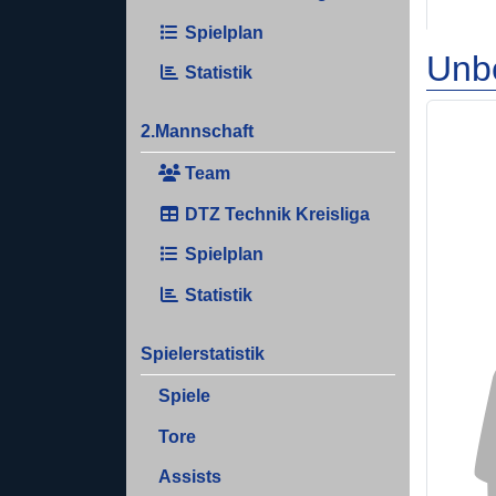
Spielplan
Unb
Statistik
2.Mannschaft
Team
DTZ Technik Kreisliga
Spielplan
Statistik
Spielerstatistik
Spiele
Tore
Assists