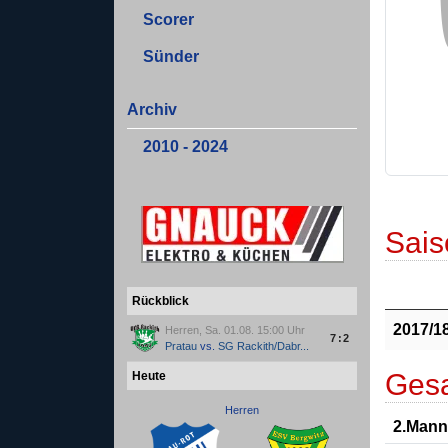
Scorer
Sünder
Archiv
2010 - 2024
Sais
Rückblick
2017/1
Herren, Sa. 01.08. 15:00 Uhr
7:2
Pratau
vs.
SG Rackith/Dabr...
Gesa
Heute
Herren
2.Mann