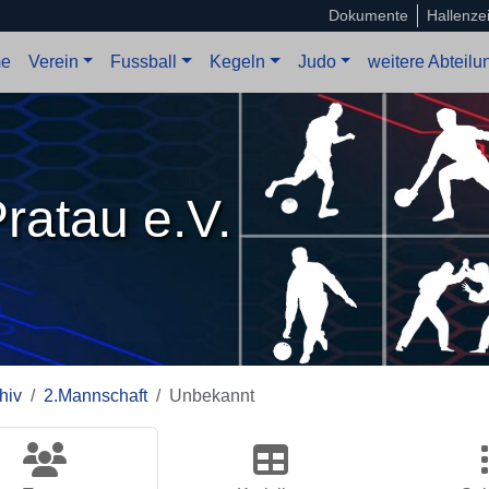
Dokumente
Hallenze
e
Verein
Fussball
Kegeln
Judo
weitere Abteil
ratau e.V.
hiv
2.Mannschaft
Unbekannt