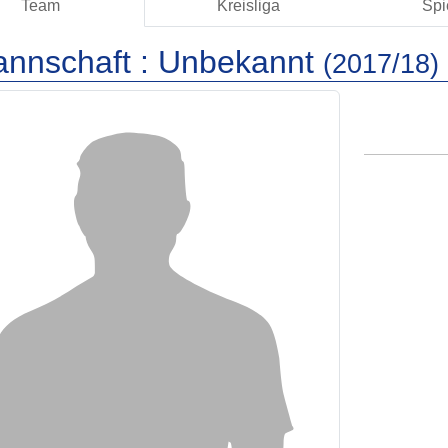
Team
Kreisliga
Spi
annschaft :
Unbekannt
(2017/18)