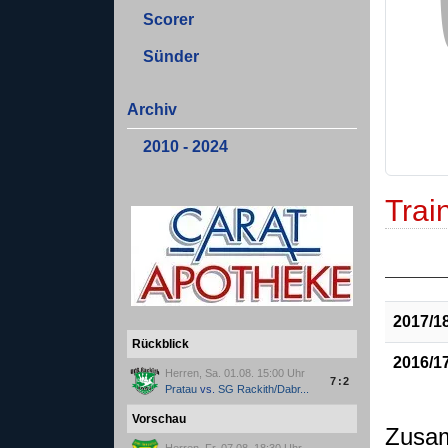
Scorer
Sünder
Archiv
2010 - 2024
Train
2017/1
Rückblick
2016/1
Herren, Sa. 01.08. 15:00 Uhr
7:2
Pratau
vs.
SG Rackith/Dabr...
Vorschau
Zusa
Herren, Fr. 07.08. 18:30 Uhr