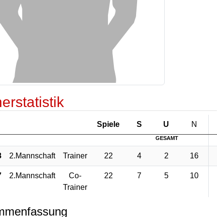
erstatistik
Sp
iele
S
U
N
GESAMT
8
2.Mannschaft
Trainer
22
4
2
16
7
2.Mannschaft
Co-
22
7
5
10
Trainer
mmenfassung