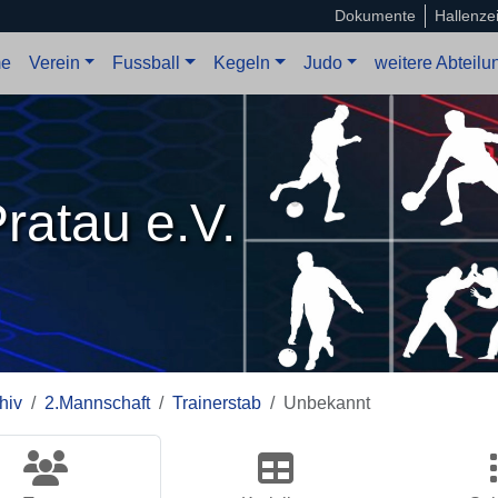
Dokumente
Hallenze
e
Verein
Fussball
Kegeln
Judo
weitere Abteil
ratau e.V.
hiv
2.Mannschaft
Trainerstab
Unbekannt