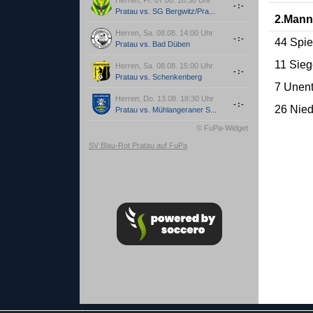
-:-
Pratau
vs.
SG Bergwitz/Pra...
2.Mann
Herren, Sa. 08.08. 14:00 Uhr
-:-
44 Spie
Pratau
vs.
Bad Düben
11 Sie
Herren, Sa. 08.08. 15:00 Uhr
-:-
Pratau
vs.
Schenkenberg
7 Unen
Herren, Do. 13.08. 18:30 Uhr
-:-
26 Nied
Pratau
vs.
Mühlangeraner S...
© FuPa-Widget
SV Blau-Rot Pratau auf FuPa