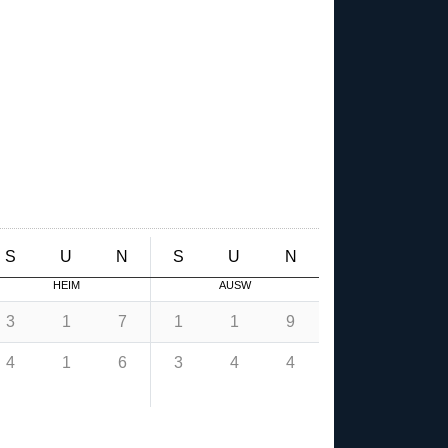
S
U
N
S
U
N
HEIM
AUSW
3
1
7
1
1
9
4
1
6
3
4
4