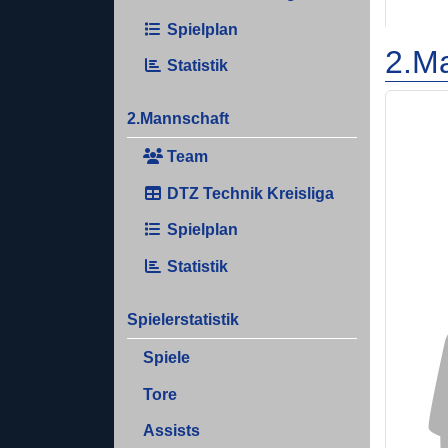
Spielplan
2.M
Statistik
2.Mannschaft
Team
DTZ Technik Kreisliga
Spielplan
Statistik
Spielerstatistik
Spiele
Tore
Assists