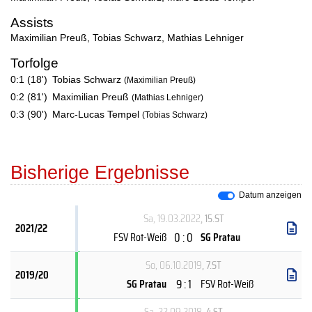
Assists
Maximilian Preuß
,
Tobias Schwarz
,
Mathias Lehniger
Torfolge
0:1 (18')
Tobias Schwarz
(Maximilian Preuß)
0:2 (81')
Maximilian Preuß
(Mathias Lehniger)
0:3 (90')
Marc-Lucas Tempel
(Tobias Schwarz)
Bisherige Ergebnisse
Datum anzeigen
Sa, 19.03.2022
, 15.ST
2021/22
0 : 0
FSV Rot-Weiß
SG Pratau
So, 06.10.2019
, 7.ST
2019/20
9 : 1
SG Pratau
FSV Rot-Weiß
Sa, 22.09.2018
, 4.ST