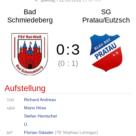
4. Spieltag - 22.09.2018
15:00 Uhr
Bad
SG
Schmiedeberg
Pratau/Eutzsch
0
:
3
(0
:
1)
Aufstellung
Richard Andreas
TOR
Mario Höse
ABW
Stefan Hentschel
U.
Florian Gässler
(
78' Mathias Lehniger
)
MIT