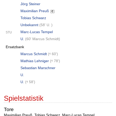
Jörg Steiner
Maximilian Preuß
C
Tobias Schwarz
Unbekannt
(
58' U.
)
Marc-Lucas Tempel
STU
U.
(
60' Marcus Schmidt
)
Ersatzbank
Marcus Schmidt
(
60')
Mathias Lehniger
(
78')
Sebastian Marschner
U.
U.
(
58')
Spielstatistik
Tore
Maximilian Preuß
,
Tobias Schwarz
,
Marc-Lucas Tempel