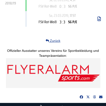
2018/19
0 : 3
FSV Rot-Weiß
SG P/E
Sa, 23.03.2019
, 17.ST
3 : 3
FSV Rot-Weiß
SG P/E
Zurück
Offizieller Ausstatter unseres Vereins für Sportbekleidung und
Teampräsentation: