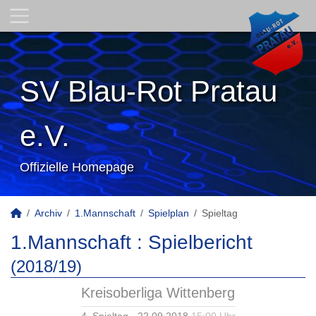
SV Blau-Rot Pratau
e.V.
Offizielle Homepage
Archiv
1.Mannschaft
Spielplan
Spieltag
1.Mannschaft :
Spielbericht
(2018/19)
Kreisoberliga Wittenberg