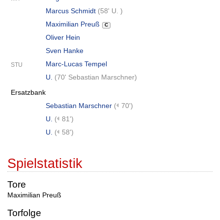
Marcus Schmidt
(
58' U.
)
Maximilian Preuß
C
Oliver Hein
Sven Hanke
Marc-Lucas Tempel
STU
U.
(
70' Sebastian Marschner
)
Ersatzbank
Sebastian Marschner
(
70')
U.
(
81')
U.
(
58')
Spielstatistik
Tore
Maximilian Preuß
Torfolge