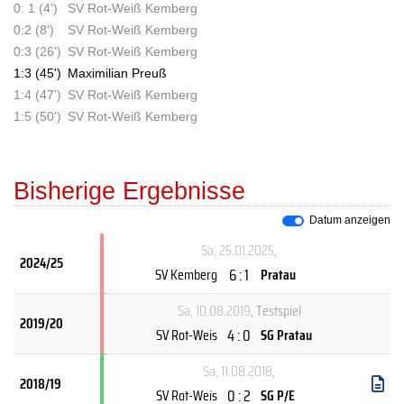
0: 1 (4')
SV Rot-Weiß Kemberg
0:2 (8')
SV Rot-Weiß Kemberg
0:3 (26')
SV Rot-Weiß Kemberg
1:3 (45')
Maximilian Preuß
1:4 (47')
SV Rot-Weiß Kemberg
1:5 (50')
SV Rot-Weiß Kemberg
Bisherige Ergebnisse
Datum anzeigen
Sa, 25.01.2025
,
2024/25
6 : 1
SV Kemberg
Pratau
Sa, 10.08.2019
, Testspiel
2019/20
4 : 0
SV Rot-Weis
SG Pratau
Sa, 11.08.2018
,
2018/19
0 : 2
SV Rot-Weis
SG P/E