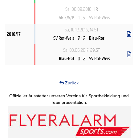
Sa, 08.09.2018
, 1.R
1 : 5
SG E/S/P
SV Rot-Weis
Sa, 10.12.2016
, 14.ST
2016/17
2 : 2
SV Rot-Weis
Blau-Rot
Sa, 03.06.2017
, 29.ST
0 : 2
Blau-Rot
SV Rot-Weis
Zurück
Offizieller Ausstatter unseres Vereins für Sportbekleidung und
Teampräsentation: