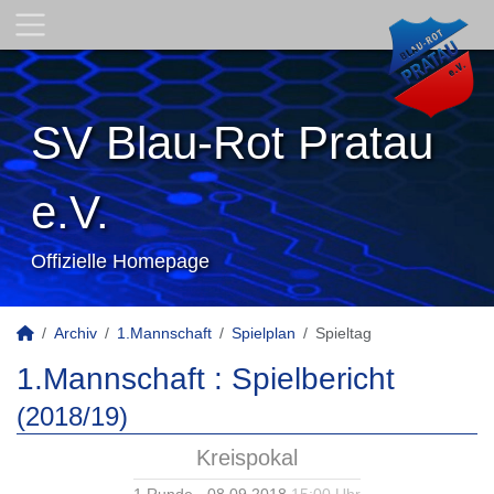
SV Blau-Rot Pratau
e.V.
Offizielle Homepage
Archiv
1.Mannschaft
Spielplan
Spieltag
1.Mannschaft :
Spielbericht
(2018/19)
Kreispokal