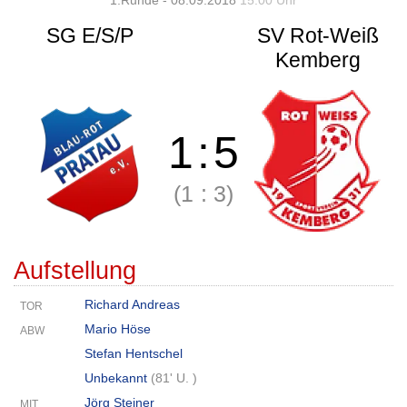
1.Runde - 08.09.2018
15:00 Uhr
SG E/S/P
SV Rot-Weiß
Kemberg
1
:
5
(1
:
3)
Aufstellung
Richard Andreas
TOR
Mario Höse
ABW
Stefan Hentschel
Unbekannt
(
81' U.
)
Jörg Steiner
MIT