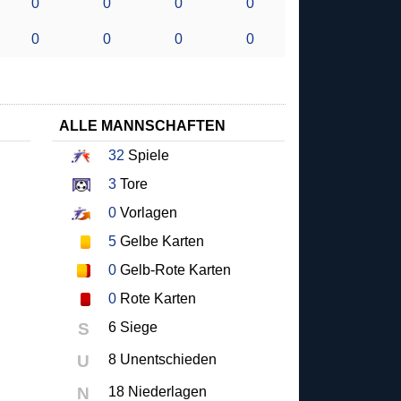
0
0
0
0
0
0
0
0
ALLE MANNSCHAFTEN
32
Spiele
3
Tore
0
Vorlagen
5
Gelbe Karten
0
Gelb-Rote Karten
0
Rote Karten
S
6 Siege
U
8 Unentschieden
N
18 Niederlagen