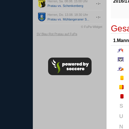
2016/1
Herren, Sa. 08.08. 15:00 Uhr
-:-
Pratau
vs.
Schenkenberg
Herren, Do. 13.08. 18:30 Uhr
-:-
Pratau
vs.
Mühlangeraner S...
Gesa
© FuPa-Widget
SV Blau-Rot Pratau auf FuPa
1.Mann
S
U
N