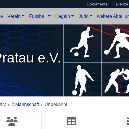
Dokumente
Hallenze
e
Verein
Fussball
Kegeln
Judo
weitere Abteil
ratau e.V.
hiv
2.Mannschaft
Unbekannt