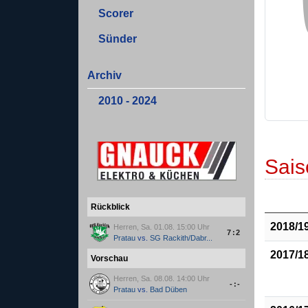
Scorer
Sünder
Archiv
2010 - 2024
Sais
Rückblick
2018/1
Herren, Sa. 01.08. 15:00 Uhr
7:2
Pratau
vs.
SG Rackith/Dabr...
2017/1
Vorschau
Herren, Sa. 08.08. 14:00 Uhr
-:-
Pratau
vs.
Bad Düben