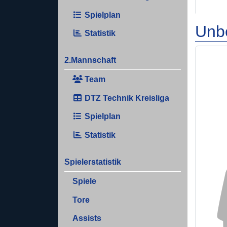
Spielplan
Unb
Statistik
2.Mannschaft
Team
DTZ Technik Kreisliga
Spielplan
Statistik
Spielerstatistik
Spiele
Tore
Assists