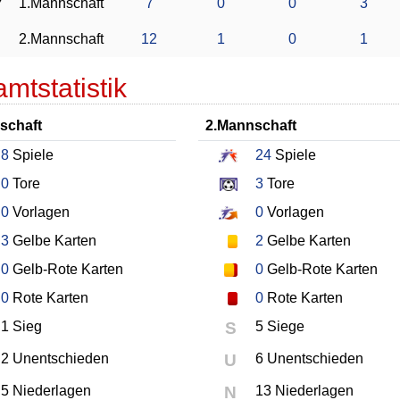
7
1.Mannschaft
7
0
0
3
2.Mannschaft
12
1
0
1
mtstatistik
schaft
2.Mannschaft
8
Spiele
24
Spiele
0
Tore
3
Tore
0
Vorlagen
0
Vorlagen
3
Gelbe Karten
2
Gelbe Karten
0
Gelb-Rote Karten
0
Gelb-Rote Karten
0
Rote Karten
0
Rote Karten
1 Sieg
S
5 Siege
2 Unentschieden
U
6 Unentschieden
5 Niederlagen
N
13 Niederlagen