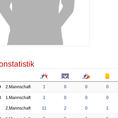
onstatistik
9
2.Mannschaft
1
0
0
0
8
1.Mannschaft
1
0
0
0
2.Mannschaft
11
2
0
1