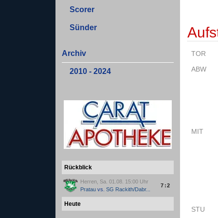
Scorer
Sünder
Aufs
Archiv
TOR
ABW
2010 - 2024
MIT
Rückblick
Herren, Sa. 01.08. 15:00 Uhr
7:2
Pratau
vs.
SG Rackith/Dabr...
Heute
STU