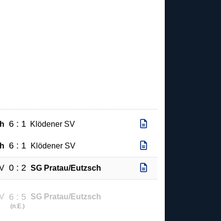
6 : 1
ch
Klödener SV
6 : 1
ch
Klödener SV
0 : 2
SV
SG Pratau/Eutzsch
6 : 5
SV
SG Pratau/Eutzsch
(
n.E.
)