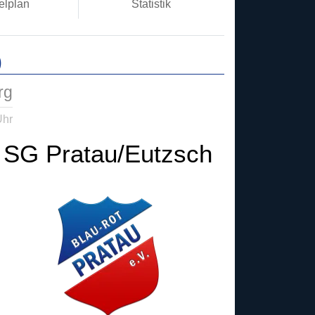
elplan
Statistik
)
rg
Uhr
SG Pratau/Eutzsch