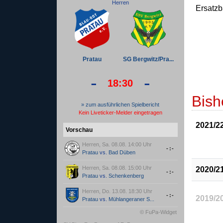
Herren
Ersatz
Pratau
SG Bergwitz/Pra...
-
-
18:30
Bish
» zum ausführlichen Spielbericht
Kein Liveticker-Melder eingetragen
2021/2
Vorschau
Herren, Sa. 08.08. 14:00 Uhr
-:-
Pratau
vs.
Bad Düben
Herren, Sa. 08.08. 15:00 Uhr
2020/2
-:-
Pratau
vs.
Schenkenberg
Herren, Do. 13.08. 18:30 Uhr
-:-
2019/2
Pratau
vs.
Mühlangeraner S...
© FuPa-Widget