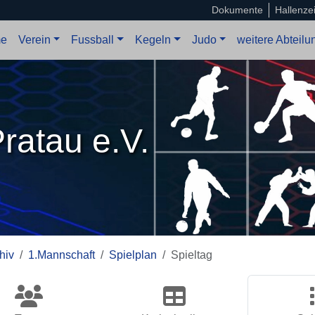
Dokumente
Hallenze
e
Verein
Fussball
Kegeln
Judo
weitere Abteil
ratau e.V.
hiv
1.Mannschaft
Spielplan
Spieltag