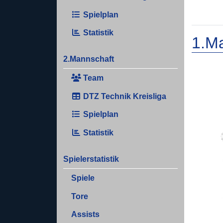
Spielplan
Statistik
1.M
2.Mannschaft
Team
DTZ Technik Kreisliga
Spielplan
Statistik
Spielerstatistik
Spiele
Tore
Assists