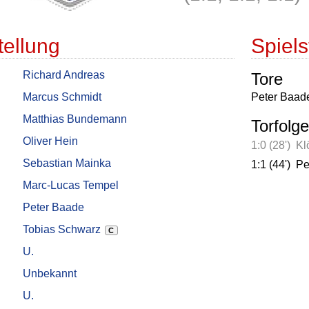
tellung
Spielst
Richard Andreas
Tore
Marcus Schmidt
Peter Baad
Matthias Bundemann
Torfolge
Oliver Hein
1:0 (28')
Kl
Sebastian Mainka
1:1 (44')
Pe
Marc-Lucas Tempel
Peter Baade
Tobias Schwarz
C
U.
Unbekannt
U.