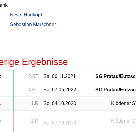
bank
Kevin Hartkopf
Sebastian Marschner
erige Ergebnisse
2
12.ST
Sa, 06.11.2021
SG Pratau/Eutzs
4.ST
Sa, 07.05.2022
SG Pratau/Eutzs
1
1.R
So, 04.10.2020
Klödener 
0
1.R
Klödener 
Sa, 07.09.2019