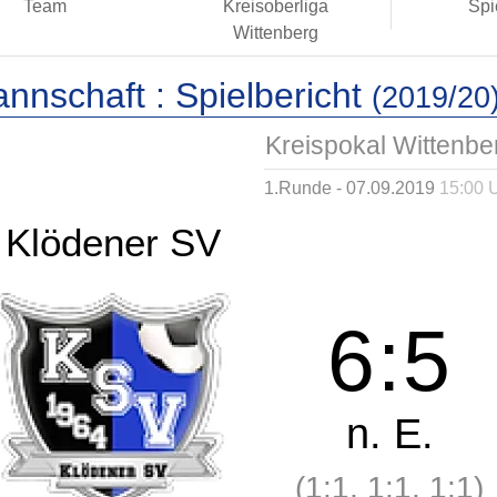
Team
Kreisoberliga
Spi
Wittenberg
annschaft :
Spielbericht
(2019/20
Kreispokal Wittenbe
1.Runde - 07.09.2019
15:00 
Klödener SV
6
:
5
n. E.
(1:1, 1:1, 1:1)