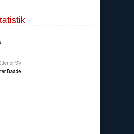
atistik
e
ödener SV
ter Baade