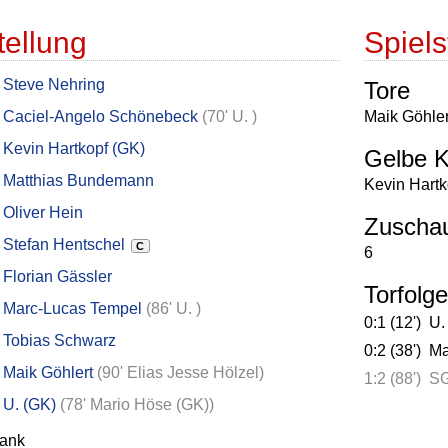
tellung
Spielst
Steve Nehring
Tore
Caciel-Angelo Schönebeck
(
70' U.
)
Maik Göhler
Kevin Hartkopf (GK)
Gelbe K
Matthias Bundemann
Kevin Hartk
Oliver Hein
Zuscha
Stefan Hentschel
C
6
Florian Gässler
Torfolge
Marc-Lucas Tempel
(
86' U.
)
0:1 (12')
U.
Tobias Schwarz
0:2 (38')
Ma
Maik Göhlert
(
90' Elias Jesse Hölzel
)
1:2 (88')
SG
U. (GK)
(
78' Mario Höse (GK)
)
bank