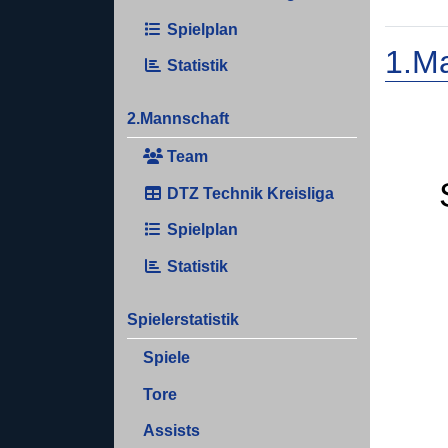
Spielplan
1.M
Statistik
2.Mannschaft
Team
DTZ Technik Kreisliga
Spielplan
Statistik
Spielerstatistik
Spiele
Tore
Assists