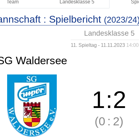
Team
Landesklasse 5
Spi
annschaft :
Spielbericht
(2023/24
Landesklasse 5
11. Spieltag - 11.11.2023
14:00
SG Waldersee
1
:
2
(0
:
2)