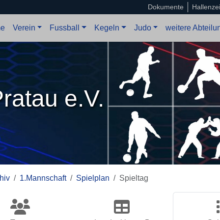
Dokumente
Hallenze
e
Verein
Fussball
Kegeln
Judo
weitere Abteil
ratau e.V.
hiv
1.Mannschaft
Spielplan
Spieltag