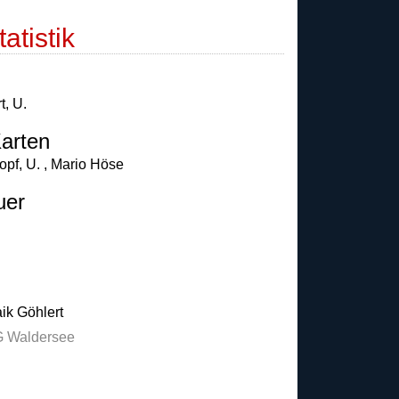
atistik
t
,
U.
arten
opf
,
U.
,
Mario Höse
uer
ik Göhlert
 Waldersee