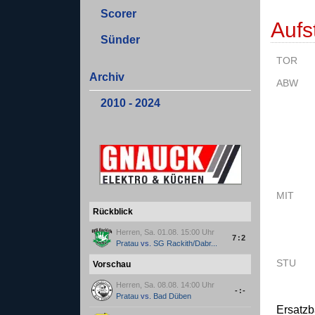
Scorer
Aufs
Sünder
TOR
Archiv
ABW
2010 - 2024
MIT
Rückblick
Herren, Sa. 01.08. 15:00 Uhr
7:2
Pratau
vs.
SG Rackith/Dabr...
STU
Vorschau
Herren, Sa. 08.08. 14:00 Uhr
-:-
Pratau
vs.
Bad Düben
Ersatz