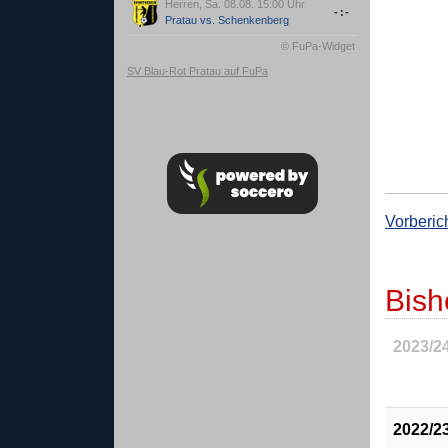
Herren, Sa. 08.08. 15:00 Uhr
-:-
Pratau
vs.
Schenkenberg
© FuPa-Widget
SV Blau-Rot Pratau auf FuPa
Vorberic
Bish
2023/2
2022/2