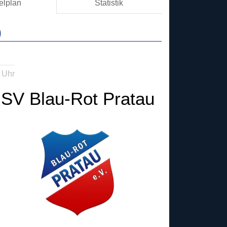
elplan
Statistik
)
 Uhr
SV Blau-Rot Pratau