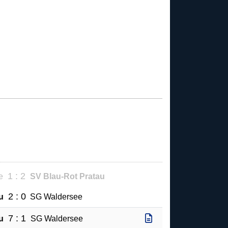
1 : 2
e
SV Blau-Rot Pratau
2 : 0
u
SG Waldersee
7 : 1
u
SG Waldersee