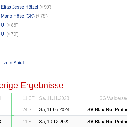
Elias Jesse Hölzel
(
90')
Mario Höse (GK)
(
78')
U.
(
86')
U.
(
70')
ht zum Spiel
erige Ergebnisse
4
11.ST
Sa, 11.11.2023
SG Walderse
24.ST
Sa, 11.05.2024
SV Blau-Rot Prata
3
11.ST
Sa, 10.12.2022
SV Blau-Rot Prata