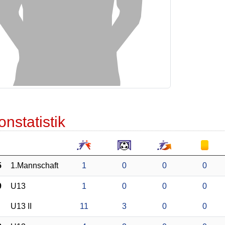
onstatistik
5
1.Mannschaft
1
0
0
0
9
U13
1
0
0
0
U13 II
11
3
0
0