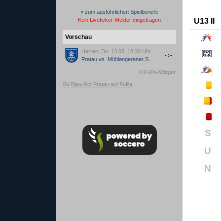
» zum ausführlichen Spielbericht
U13 II
Kein Liveticker-Melder eingetragen
Vorschau
Herren, Do. 13.08. 18:30 Uhr
-:-
Pratau
vs.
Mühlangeraner S...
© FuPa-Widget
SV Blau-Rot Pratau auf FuPa
S
U
N