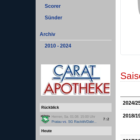
Scorer
Sünder
Archiv
2010 - 2024
Sais
2024/2
Rückblick
2018/1
Herren, Sa. 01.08. 15:00 Uhr
7:2
Pratau
vs.
SG Rackith/Dabr...
Heute