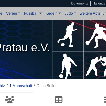
Dokumente
Hallenze
e
Verein
Fussball
Kegeln
Judo
weitere Abteil
ratau e.V.
hiv
1.Mannschaft
Dimo Bullert