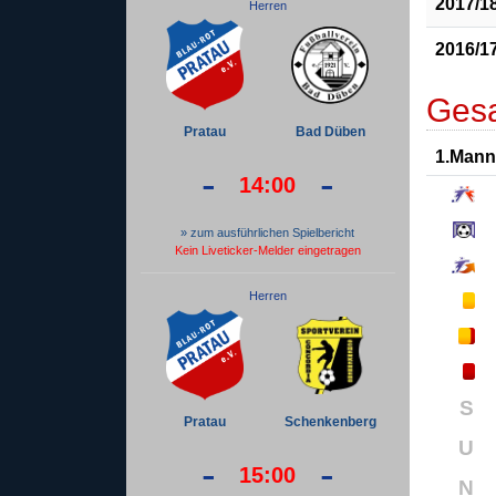
2017/1
Herren
2016/1
Gesa
Pratau
Bad Düben
1.Mann
-
-
14:00
» zum ausführlichen Spielbericht
Kein Liveticker-Melder eingetragen
Herren
S
Pratau
Schenkenberg
U
-
-
15:00
N