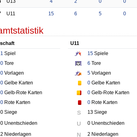
8
U13
4
2
0
0
7
U11
15
6
5
0
mtstatistik
schaft
U11
1
Spiel
15
Spiele
0
Tore
6
Tore
0
Vorlagen
5
Vorlagen
0
Gelbe Karten
0
Gelbe Karten
0
Gelb-Rote Karten
0
Gelb-Rote Karten
0
Rote Karten
0
Rote Karten
0 Siege
S
13 Siege
0 Unentschieden
U
0 Unentschieden
2 Niederlagen
N
2 Niederlagen