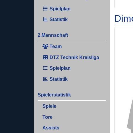
Spielplan
Dimo
Statistik
2.Mannschaft
Team
DTZ Technik Kreisliga
Spielplan
Statistik
Spielerstatistik
Spiele
Tore
Assists