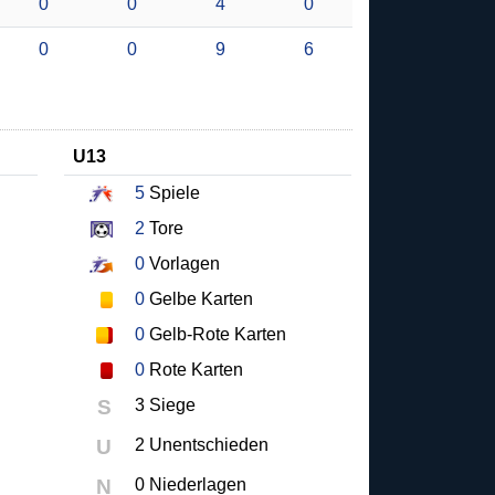
0
0
4
0
0
0
9
6
U13
5
Spiele
2
Tore
0
Vorlagen
0
Gelbe Karten
0
Gelb-Rote Karten
0
Rote Karten
S
3 Siege
U
2 Unentschieden
N
0 Niederlagen