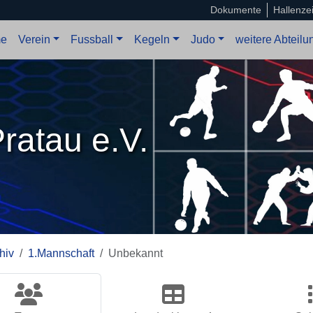
Dokumente
Hallenze
e
Verein
Fussball
Kegeln
Judo
weitere Abteil
ratau e.V.
hiv
1.Mannschaft
Unbekannt