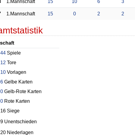
8
1.Mannschaft
15
10
6
3
7
1.Mannschaft
15
0
2
2
mtstatistik
schaft
44
Spiele
12
Tore
10
Vorlagen
6
Gelbe Karten
0
Gelb-Rote Karten
0
Rote Karten
16 Siege
9 Unentschieden
20 Niederlagen