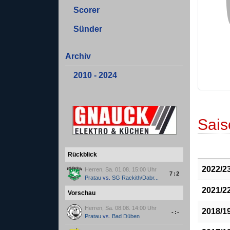
Scorer
Sünder
Archiv
2010 - 2024
Sais
Rückblick
2022/2
Herren, Sa. 01.08. 15:00 Uhr
7:2
Pratau
vs.
SG Rackith/Dabr...
2021/2
Vorschau
Herren, Sa. 08.08. 14:00 Uhr
2018/1
-:-
Pratau
vs.
Bad Düben