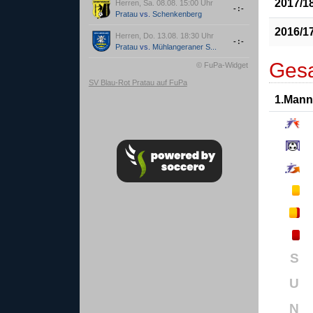
2017/1
Herren, Sa. 08.08. 15:00 Uhr
-:-
Pratau
vs.
Schenkenberg
2016/1
Herren, Do. 13.08. 18:30 Uhr
-:-
Pratau
vs.
Mühlangeraner S...
Gesa
© FuPa-Widget
SV Blau-Rot Pratau auf FuPa
1.Mann
S
U
N