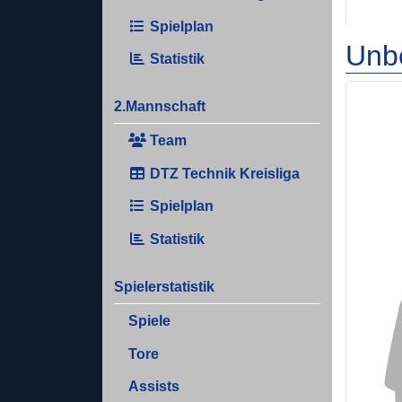
Spielplan
Unb
Statistik
2.Mannschaft
Team
DTZ Technik Kreisliga
Spielplan
Statistik
Spielerstatistik
Spiele
Tore
Assists