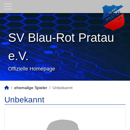
SV Blau-Rot Pratau
e.V.
Offizielle Homepage
ehemalige Spieler
Unbekannt
Unbekannt