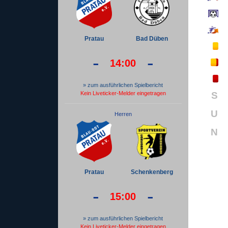
Pratau
Bad Düben
-
-
14:00
» zum ausführlichen Spielbericht
Kein Liveticker-Melder eingetragen
S
U
Herren
N
Pratau
Schenkenberg
-
-
15:00
» zum ausführlichen Spielbericht
Kein Liveticker-Melder eingetragen