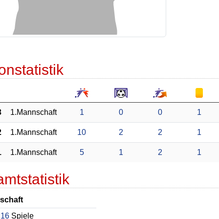
onstatistik
3
1.Mannschaft
1
0
0
1
2
1.Mannschaft
10
2
2
1
1
1.Mannschaft
5
1
2
1
mtstatistik
schaft
16
Spiele