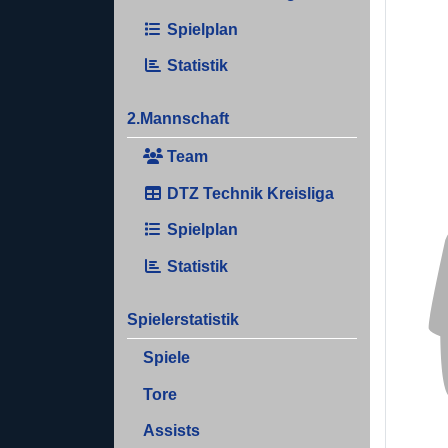
Spielplan
Statistik
2.Mannschaft
Team
DTZ Technik Kreisliga
Spielplan
Statistik
Spielerstatistik
Spiele
Tore
Assists