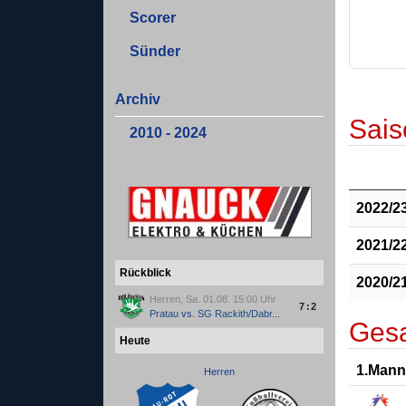
Scorer
Sünder
Archiv
Sais
2010 - 2024
2022/2
2021/2
Rückblick
2020/2
Herren, Sa. 01.08. 15:00 Uhr
7:2
Pratau
vs.
SG Rackith/Dabr...
Gesa
Heute
1.Mann
Herren