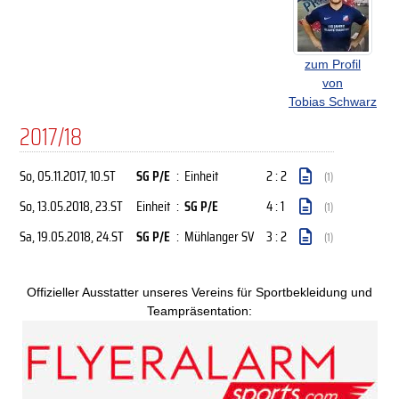
zum Profil
von
Tobias Schwarz
2017/18
So, 05.11.2017
, 10.ST
SG P/E
:
Einheit
2 : 2
(1)
So, 13.05.2018
, 23.ST
Einheit
:
SG P/E
4 : 1
(1)
Sa, 19.05.2018
, 24.ST
SG P/E
:
Mühlanger SV
3 : 2
(1)
Offizieller Ausstatter unseres Vereins für Sportbekleidung und
Teampräsentation: