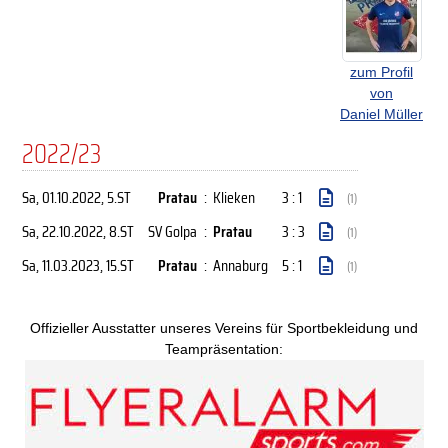
zum Profil
von
Daniel Müller
2022/23
Sa, 01.10.2022
, 5.ST
Pratau
:
Klieken
3 : 1
(1)
Sa, 22.10.2022
, 8.ST
SV Golpa
:
Pratau
3 : 3
(1)
Sa, 11.03.2023
, 15.ST
Pratau
:
Annaburg
5 : 1
(1)
Offizieller Ausstatter unseres Vereins für Sportbekleidung und
Teampräsentation: