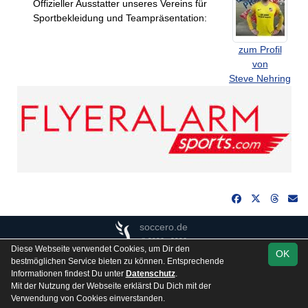
Offizieller Ausstatter unseres Vereins für
Sportbekleidung und Teampräsentation:
zum Profil
von
Steve Nehring
soccero.de
© 2006 - 2026
Diese Webseite verwendet Cookies, um Dir den
OK
Besucherstatistik
Kontakt
Impressum
Gästebuch
bestmöglichen Service bieten zu können. Entsprechende
Informationen findest Du unter
Datenschutz
.
Datenschutz
Mit der Nutzung der Webseite erklärst Du Dich mit der
Verwendung von Cookies einverstanden.