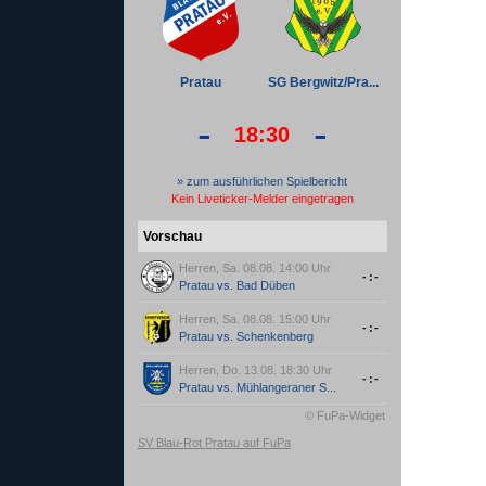
Pratau
SG Bergwitz/Pra...
-
-
18:30
» zum ausführlichen Spielbericht
Kein Liveticker-Melder eingetragen
Vorschau
Herren, Sa. 08.08. 14:00 Uhr
-:-
Pratau
vs.
Bad Düben
Herren, Sa. 08.08. 15:00 Uhr
-:-
Pratau
vs.
Schenkenberg
Herren, Do. 13.08. 18:30 Uhr
-:-
Pratau
vs.
Mühlangeraner S...
© FuPa-Widget
SV Blau-Rot Pratau auf FuPa