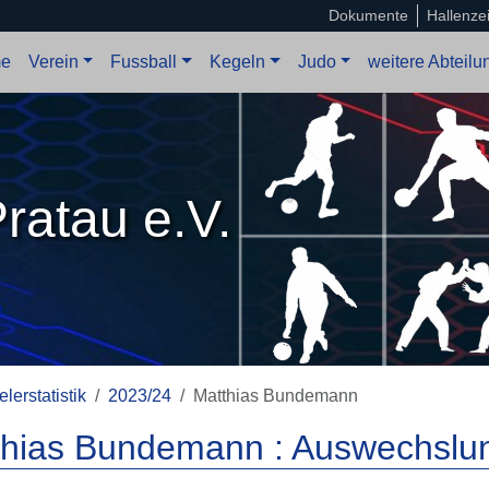
Dokumente
Hallenze
e
Verein
Fussball
Kegeln
Judo
weitere Abteil
ratau e.V.
elerstatistik
2023/24
Matthias Bundemann
thias Bundemann : Auswechslun