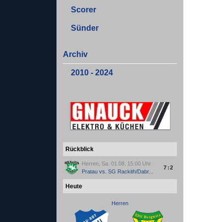
Scorer
Sünder
Archiv
2010 - 2024
Rückblick
Herren, Sa. 01.08. 15:00 Uhr
7:2
Pratau
vs.
SG Rackith/Dabr...
Heute
Herren