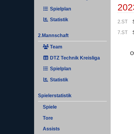
202
Spielplan
Statistik
2.ST
7.ST
2.Mannschaft
Team
O
DTZ Technik Kreisliga
Spielplan
Statistik
Spielerstatistik
Spiele
Tore
Assists