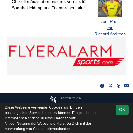
Offizieller Ausstatter unseres Vereins für
Sportbekleidung und Teampräsentation:
zum Profil
von
Richard Andreas
soccero.de
© 2006 - 2026
Diese Webseite verwendet Cookies, um Dir den
OK
Besucherstatistik
Kontakt
Impressum
Gästebuch
bestmöglichen Service bieten zu können. Entsprechende
Informationen findest Du unter
Datenschutz
.
Datenschutz
Mit der Nutzung der Webseite erklärst Du Dich mit der
Verwendung von Cookies einverstanden.