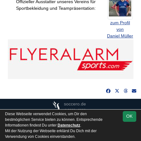
Offizieller Ausstatter unseres Vereins für
Sportbekleidung und Teampräsentation:
zum Profil
von
Daniel Müller
soccero.de
© 2006 - 2026
Diese Webseite verwendet Cookies, um Dir den
OK
Besucherstatistik
Kontakt
Impressum
Gästebuch
bestmöglichen Service bieten zu können. Entsprechende
Informationen findest Du unter
Datenschutz
.
Datenschutz
Mit der Nutzung der Webseite erklärst Du Dich mit der
Verwendung von Cookies einverstanden.