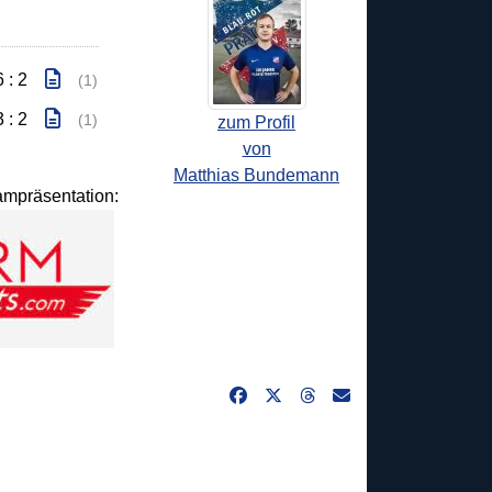
6 : 2
(1)
3 : 2
(1)
zum Profil
von
Matthias Bundemann
eampräsentation: