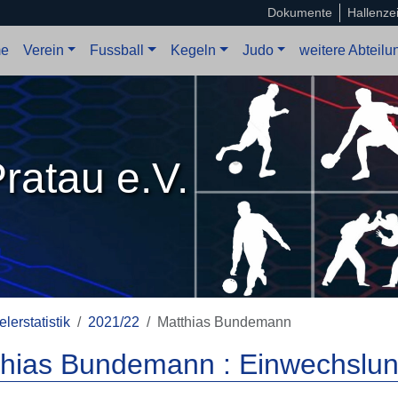
Dokumente
Hallenze
e
Verein
Fussball
Kegeln
Judo
weitere Abteil
ratau e.V.
elerstatistik
2021/22
Matthias Bundemann
thias Bundemann : Einwechslun