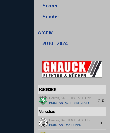
Scorer
Sünder
Archiv
2010 - 2024
Rückblick
Herren, Sa. 01.08. 15:00 Uhr
7:2
Pratau
vs.
SG Rackith/Dabr...
Vorschau
Herren, Sa. 08.08. 14:00 Uhr
-:-
Pratau
vs.
Bad Düben