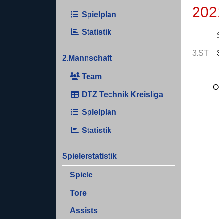
202
Spielplan
Statistik
3.ST
2.Mannschaft
Team
O
DTZ Technik Kreisliga
Spielplan
Statistik
Spielerstatistik
Spiele
Tore
Assists