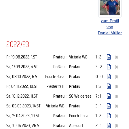
zum Profil
von
Daniel Müller
2022/23
Fr, 19.08.2022
, 1.ST
Pratau
:
Victoria WB
1 : 2
(1)
Sa, 17.09.2022
, 4.ST
Roßlau
:
Pratau
3 : 2
(1)
Sa, 08.10.2022
, 6.ST
Pouch-Rösa
:
Pratau
0 : 0
(1)
Fr, 04.11.2022
, 10.ST
Piesteritz II
:
Pratau
1 : 2
(1)
Sa, 10.12.2022
, 11.ST
Pratau
:
SG Waldersee
7 : 1
(1)
So, 05.03.2023
, 14.ST
Victoria WB
:
Pratau
3 : 1
(1)
Sa, 15.04.2023
, 19.ST
Pratau
:
Pouch-Rösa
1 : 2
(1)
Sa, 10.06.2023
, 26.ST
Pratau
:
Abtsdorf
2 : 1
(1)