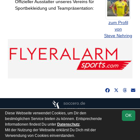
Offizieller Ausstatter unseres Vereins für
Sportbekleidung und Teampräsentation:
zum Profil
von
Steve Nehring
soccero.de
© 2006 - 2026
Diese Webseite verwendet Cookies, um Dir den
OK
Besucherstatistik
Kontakt
Impressum
Gästebuch
bestmöglichen Service bieten zu können. Entsprechende
Informationen findest Du unter
Datenschutz
.
Datenschutz
Mit der Nutzung der Webseite erklärst Du Dich mit der
Verwendung von Cookies einverstanden.