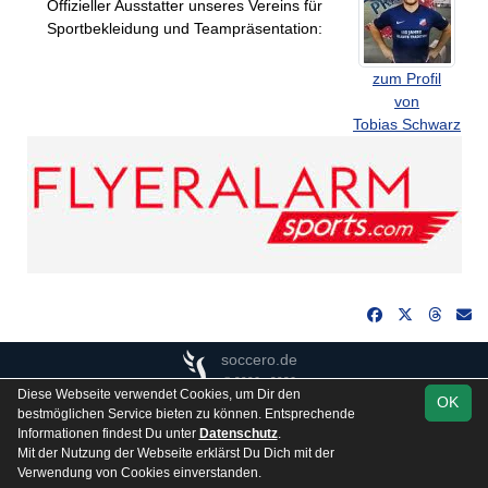
Offizieller Ausstatter unseres Vereins für
Sportbekleidung und Teampräsentation:
zum Profil
von
Tobias Schwarz
soccero.de
© 2006 - 2026
Diese Webseite verwendet Cookies, um Dir den
OK
Besucherstatistik
Kontakt
Impressum
Gästebuch
bestmöglichen Service bieten zu können. Entsprechende
Informationen findest Du unter
Datenschutz
.
Datenschutz
Mit der Nutzung der Webseite erklärst Du Dich mit der
Verwendung von Cookies einverstanden.