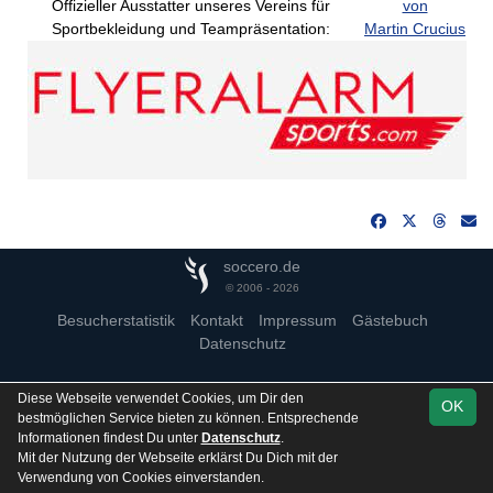
Offizieller Ausstatter unseres Vereins für
von
Sportbekleidung und Teampräsentation:
Martin Crucius
soccero.de
© 2006 - 2026
Besucherstatistik
Kontakt
Impressum
Gästebuch
Datenschutz
Diese Webseite verwendet Cookies, um Dir den
OK
bestmöglichen Service bieten zu können. Entsprechende
Informationen findest Du unter
Datenschutz
.
Mit der Nutzung der Webseite erklärst Du Dich mit der
Verwendung von Cookies einverstanden.