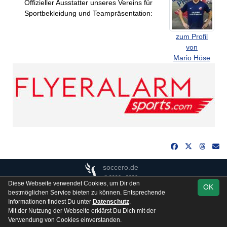
Offizieller Ausstatter unseres Vereins für
Sportbekleidung und Teampräsentation:
zum Profil
von
Mario Höse
soccero.de
© 2006 - 2026
Diese Webseite verwendet Cookies, um Dir den
OK
Besucherstatistik
Kontakt
Impressum
Gästebuch
bestmöglichen Service bieten zu können. Entsprechende
Informationen findest Du unter
Datenschutz
.
Datenschutz
Mit der Nutzung der Webseite erklärst Du Dich mit der
Verwendung von Cookies einverstanden.