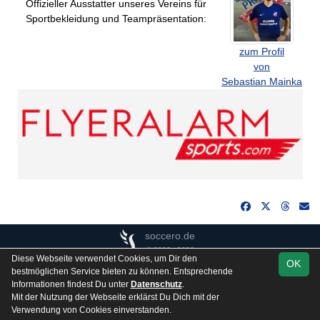
Offizieller Ausstatter unseres Vereins für
Sportbekleidung und Teampräsentation:
zum Profil
von
Sebastian Mainka
soccero.de
© 2006 - 2026
Diese Webseite verwendet Cookies, um Dir den
OK
Besucherstatistik
Kontakt
Impressum
Gästebuch
bestmöglichen Service bieten zu können. Entsprechende
Informationen findest Du unter
Datenschutz
.
Datenschutz
Mit der Nutzung der Webseite erklärst Du Dich mit der
Verwendung von Cookies einverstanden.