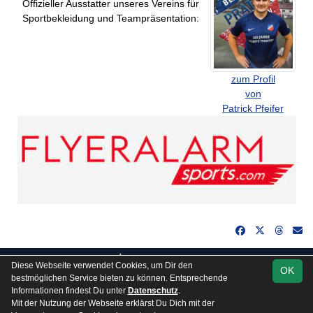
Offizieller Ausstatter unseres Vereins für
Sportbekleidung und Teampräsentation:
zum Profil
von
Patrick Pfeifer
soccero.de
Diese Webseite verwendet Cookies, um Dir den
OK
© 2006 - 2026
bestmöglichen Service bieten zu können. Entsprechende
Informationen findest Du unter
Datenschutz
.
Besucherstatistik
Kontakt
Impressum
Gästebuch
Mit der Nutzung der Webseite erklärst Du Dich mit der
Datenschutz