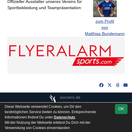
Offizieller Ausstatter unseres Vereins für
Sportbekleidung und Teampräsentation:
zum Profil
von
Matthias Bundemann
soccero.de
© 2006 - 2026
Diese Webseite verwendet Cookies, um Dir den
OK
Besucherstatistik
Kontakt
Impressum
Gästebuch
bestmöglichen Service bieten zu können. Entsprechende
Informationen findest Du unter
Datenschutz
.
Datenschutz
Mit der Nutzung der Webseite erklärst Du Dich mit der
Verwendung von Cookies einverstanden.