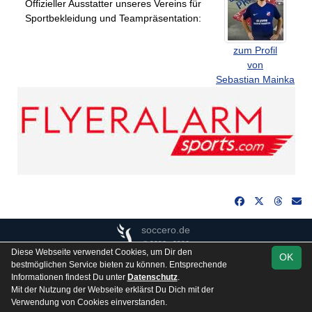
Offizieller Ausstatter unseres Vereins für
Sportbekleidung und Teampräsentation:
zum Profil
von
Sebastian Mainka
soccero.de
© 2006 - 2026
Diese Webseite verwendet Cookies, um Dir den
OK
Besucherstatistik
Kontakt
Impressum
Gästebuch
bestmöglichen Service bieten zu können. Entsprechende
Informationen findest Du unter
Datenschutz
.
Datenschutz
Mit der Nutzung der Webseite erklärst Du Dich mit der
Verwendung von Cookies einverstanden.