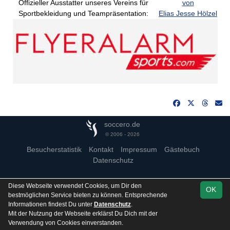
Offizieller Ausstatter unseres Vereins für
von
Sportbekleidung und Teampräsentation:
Elias Jesse Hölzel
soccero.de
© 2006 - 2026
Besucherstatistik
Kontakt
Impressum
Gästebuch
Datenschutz
Diese Webseite verwendet Cookies, um Dir den
OK
bestmöglichen Service bieten zu können. Entsprechende
Informationen findest Du unter
Datenschutz
.
Mit der Nutzung der Webseite erklärst Du Dich mit der
Verwendung von Cookies einverstanden.