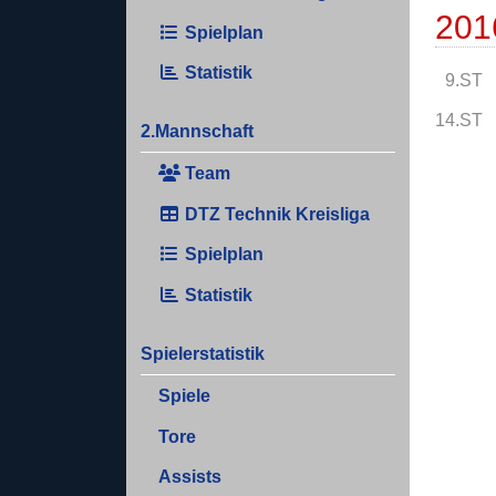
201
Spielplan
Statistik
9.ST
14.ST
2.Mannschaft
Team
DTZ Technik Kreisliga
Spielplan
Statistik
Spielerstatistik
Spiele
Tore
Assists