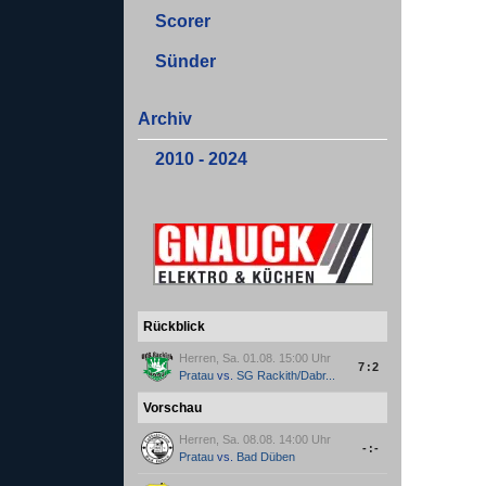
Scorer
Sünder
Archiv
2010 - 2024
Rückblick
Herren, Sa. 01.08. 15:00 Uhr
7:2
Pratau
vs.
SG Rackith/Dabr...
Vorschau
Herren, Sa. 08.08. 14:00 Uhr
-:-
Pratau
vs.
Bad Düben