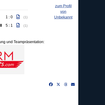
zum Profil
von
1 : 0
Unbekannt
(1)
II
5 : 1
(1)
idung und Teampräsentation: