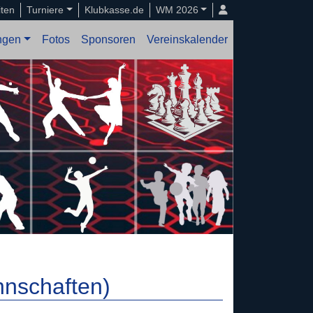
iten
Turniere
Klubkasse.de
WM 2026
ungen
Fotos
Sponsoren
Vereinskalender
nnschaften)