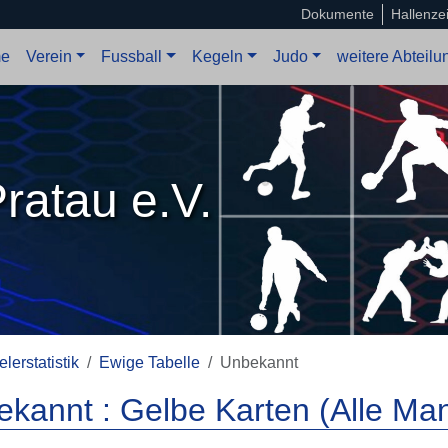
Dokumente
Hallenze
e
Verein
Fussball
Kegeln
Judo
weitere Abteil
ratau e.V.
elerstatistik
Ewige Tabelle
Unbekannt
kannt : Gelbe Karten (Alle Ma