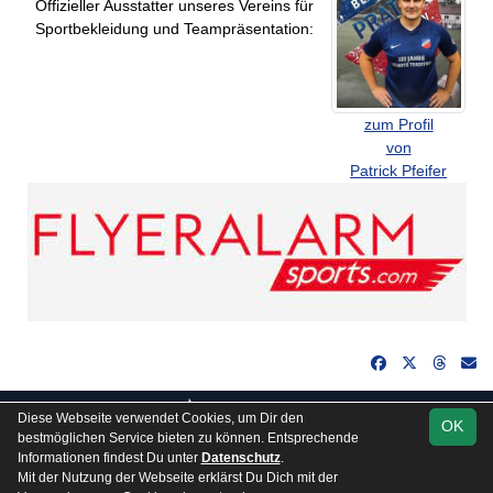
Offizieller Ausstatter unseres Vereins für
Sportbekleidung und Teampräsentation:
zum Profil
von
Patrick Pfeifer
soccero.de
Diese Webseite verwendet Cookies, um Dir den
OK
© 2006 - 2026
bestmöglichen Service bieten zu können. Entsprechende
Informationen findest Du unter
Datenschutz
.
Besucherstatistik
Kontakt
Impressum
Gästebuch
Mit der Nutzung der Webseite erklärst Du Dich mit der
Datenschutz