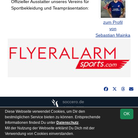
Offizieller Ausstatter unseres Vereins für
Sportbekleidung und Teampräsentation:
zum Profil
von
Sebastian Mainka
soccero.de
© 2006 - 2026
Diese Webseite verwendet Cookies, um Dir den
OK
Besucherstatistik
Kontakt
Impressum
Gästebuch
bestmöglichen Service bieten zu können. Entsprechende
Informationen findest Du unter
Datenschutz
.
Datenschutz
Mit der Nutzung der Webseite erklärst Du Dich mit der
Verwendung von Cookies einverstanden.