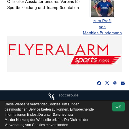
Offizieller Ausstatter unseres Vereins für
Sportbekleidung und Teampräsentation:
zum Profil
von
Matthias Bundemann
soccero.de
© 2006 - 2026
Diese Webseite verwendet Cookies, um Dir den
OK
Besucherstatistik
Kontakt
Impressum
Gästebuch
bestmöglichen Service bieten zu können. Entsprechende
Informationen findest Du unter
Datenschutz
.
Datenschutz
Mit der Nutzung der Webseite erklärst Du Dich mit der
Verwendung von Cookies einverstanden.