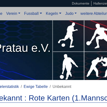
Dokumente
Hallenze
e
Verein
Fussball
Kegeln
Judo
weitere Abteil
ratau e.V.
elerstatistik
Ewige Tabelle
Unbekannt
kannt : Rote Karten (1.Mannsc