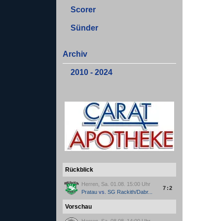
Scorer
Sünder
Archiv
2010 - 2024
Rückblick
Herren, Sa. 01.08. 15:00 Uhr
7:2
Pratau
vs.
SG Rackith/Dabr...
Vorschau
Herren, Sa. 08.08. 14:00 Uhr