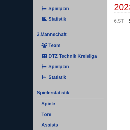
202
Spielplan
Statistik
6.ST
2.Mannschaft
Team
DTZ Technik Kreisliga
Spielplan
Statistik
Spielerstatistik
Spiele
Tore
Assists