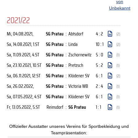
von
Unbekannt
2021/22
Mi, 04.08.2021
,
SG Pratau
:
Abtsdorf
4 : 2
(2)
Sa, 14.08.2021
, 1.ST
SG Pratau
:
Linda
10 : 1
(2)
Sa, 11.09.2021
, 4.ST
SG Pratau
:
Zschornewitz
5 : 0
(1)
Sa, 23.10.2021
, 10.ST
SG Pratau
:
Pretzsch
5 : 2
(1)
Sa, 06.11.2021
, 12.ST
SG Pratau
:
Klödener SV
6 : 1
(2)
Sa, 26.02.2022
,
SG Pratau
:
Victoria WB
2 : 4
(1)
Sa, 07.05.2022
, 4.ST
SG Pratau
:
Klödener SV
6 : 1
(1)
Fr, 13.05.2022
, 5.ST
Reinsdorf
:
SG Pratau
1 : 1
(1)
Offizieller Ausstatter unseres Vereins für Sportbekleidung und
Teampräsentation: