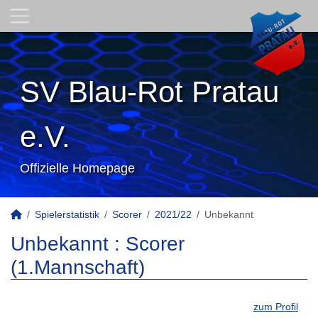
SV Blau-Rot Pratau
e.V.
Offizielle Homepage
Spielerstatistik
Scorer
2021/22
Unbekannt
Unbekannt : Scorer
(1.Mannschaft)
zum Profil