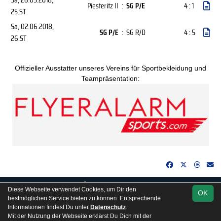
Piesteritz II
:
SG P/E
4 : 1
25.ST
Sa, 02.06.2018
,
SG P/E
:
SG R/D
4 : 5
26.ST
Offizieller Ausstatter unseres Vereins für Sportbekleidung und
Teampräsentation:
soccero.de
Diese Webseite verwendet Cookies, um Dir den
OK
© 2006 - 2026
bestmöglichen Service bieten zu können. Entsprechende
Informationen findest Du unter
Datenschutz
.
Besucherstatistik
Kontakt
Impressum
Gästebuch
Mit der Nutzung der Webseite erklärst Du Dich mit der
Datenschutz