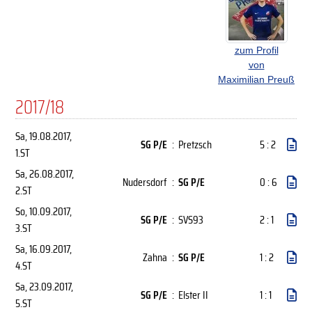
zum Profil
von
Maximilian Preuß
2017/18
Sa, 19.08.2017
,
SG P/E
:
Pretzsch
5 : 2
1.ST
Sa, 26.08.2017
,
Nudersdorf
:
SG P/E
0 : 6
2.ST
So, 10.09.2017
,
SG P/E
:
SVS93
2 : 1
3.ST
Sa, 16.09.2017
,
Zahna
:
SG P/E
1 : 2
4.ST
Sa, 23.09.2017
,
SG P/E
:
Elster II
1 : 1
5.ST