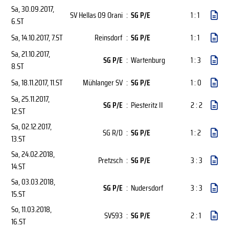
Sa, 30.09.2017
,
SV Hellas 09 Orani
:
SG P/E
1 : 1
6.ST
Sa, 14.10.2017
, 7.ST
Reinsdorf
:
SG P/E
1 : 1
Sa, 21.10.2017
,
SG P/E
:
Wartenburg
1 : 3
8.ST
Sa, 18.11.2017
, 11.ST
Mühlanger SV
:
SG P/E
1 : 0
Sa, 25.11.2017
,
SG P/E
:
Piesteritz II
2 : 2
12.ST
Sa, 02.12.2017
,
SG R/D
:
SG P/E
1 : 2
13.ST
Sa, 24.02.2018
,
Pretzsch
:
SG P/E
3 : 3
14.ST
Sa, 03.03.2018
,
SG P/E
:
Nudersdorf
3 : 3
15.ST
So, 11.03.2018
,
SVS93
:
SG P/E
2 : 1
16.ST