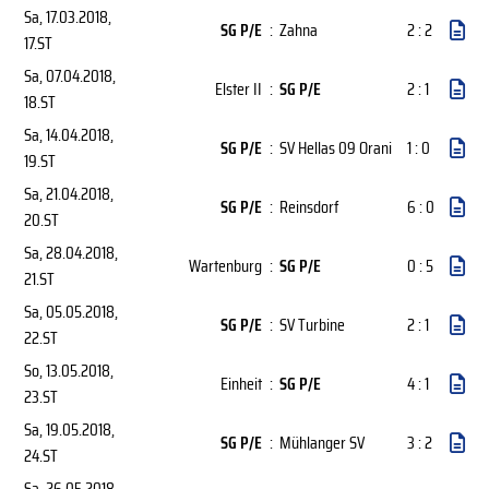
Sa, 17.03.2018
,
SG P/E
:
Zahna
2 : 2
17.ST
Sa, 07.04.2018
,
Elster II
:
SG P/E
2 : 1
18.ST
Sa, 14.04.2018
,
SG P/E
:
SV Hellas 09 Orani
1 : 0
19.ST
Sa, 21.04.2018
,
SG P/E
:
Reinsdorf
6 : 0
20.ST
Sa, 28.04.2018
,
Wartenburg
:
SG P/E
0 : 5
21.ST
Sa, 05.05.2018
,
SG P/E
:
SV Turbine
2 : 1
22.ST
So, 13.05.2018
,
Einheit
:
SG P/E
4 : 1
23.ST
Sa, 19.05.2018
,
SG P/E
:
Mühlanger SV
3 : 2
24.ST
Sa, 26.05.2018
,