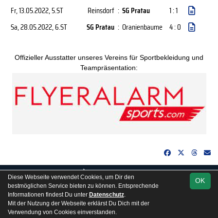
Fr, 13.05.2022
, 5.ST
Reinsdorf
:
SG Pratau
1 : 1
Sa, 28.05.2022
, 6.ST
SG Pratau
:
Oranienbaume
4 : 0
Offizieller Ausstatter unseres Vereins für Sportbekleidung und
Teampräsentation:
soccero.de
Diese Webseite verwendet Cookies, um Dir den
OK
© 2006 - 2026
bestmöglichen Service bieten zu können. Entsprechende
Informationen findest Du unter
Datenschutz
.
Besucherstatistik
Kontakt
Impressum
Gästebuch
Mit der Nutzung der Webseite erklärst Du Dich mit der
Datenschutz
Verwendung von Cookies einverstanden.