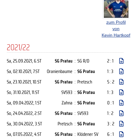
zum Profil
von
Kevin Hartkopf
2021/22
Sa, 25.09.2021
, 6.ST
SG Pratau
:
SG R/D
2 : 1
Sa, 02.10.2021
, 7.ST
Oranienbaume
:
SG Pratau
1 : 3
Sa, 23.10.2021
, 10.ST
SG Pratau
:
Pretzsch
5 : 2
So, 31.10.2021
, 11.ST
SVS93
:
SG Pratau
1 : 3
Sa, 09.04.2022
, 1.ST
Zahna
:
SG Pratau
0 : 1
So, 24.04.2022
, 2.ST
SG Pratau
:
SVS93
1 : 2
Sa, 30.04.2022
, 3.ST
Pretzsch
:
SG Pratau
3 : 2
Sa, 07.05.2022
, 4.ST
SG Pratau
:
Klödener SV
6 : 1