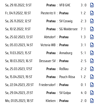
Sa, 29.10.2022
, 9.ST
Pratau
:
VFB GHC
3 : 0
Fr, 04.11.2022
, 10.ST
Piesteritz II
:
Pratau
1 : 2
Sa, 26.11.2022
, 12.ST
Pratau
:
SV Coswig
2 : 3
Sa, 10.12.2022
, 11.ST
Pratau
:
SG Waldersee
7 : 1
Sa, 25.02.2023
, 13.ST
Abtsdorf
:
Pratau
1 : 3
So, 05.03.2023
, 14.ST
Victoria WB
:
Pratau
3 : 1
Sa, 11.03.2023
, 15.ST
Pratau
:
Annaburg
5 : 1
Sa, 18.03.2023
, 16.ST
Dessauer SV
:
Pratau
2 : 5
Sa, 25.03.2023
, 17.ST
Pratau
:
Roßlau
2 : 2
Sa, 15.04.2023
, 19.ST
Pratau
:
Pouch-Rösa
1 : 2
Sa, 22.04.2023
, 20.ST
Friedersdorf
:
Pratau
0 : 1
Sa, 29.04.2023
, 21.ST
Pratau
:
SV Golpa
4 : 0
Mo, 01.05.2023
, 18.ST
Klieken
:
Pratau
2 : 0