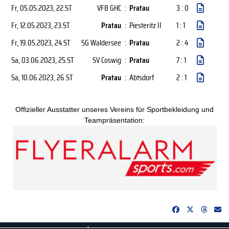
Fr, 05.05.2023
, 22.ST
VFB GHC
:
Pratau
3 : 0
Fr, 12.05.2023
, 23.ST
Pratau
:
Piesteritz II
1 : 1
Fr, 19.05.2023
, 24.ST
SG Waldersee
:
Pratau
2 : 4
Sa, 03.06.2023
, 25.ST
SV Coswig
:
Pratau
7 : 1
Sa, 10.06.2023
, 26.ST
Pratau
:
Abtsdorf
2 : 1
Offizieller Ausstatter unseres Vereins für Sportbekleidung und
Teampräsentation: