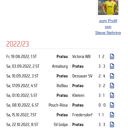
zum Profil
von
Steve Nehring
2022/23
Fr, 19.08.2022
, 1.ST
Pratau
:
Victoria WB
1 : 2
Sa, 03.09.2022
, 2.ST
Annaburg
:
Pratau
3 : 3
Sa, 10.09.2022
, 3.ST
Pratau
:
Dessauer SV
2 : 4
Sa, 17.09.2022
, 4.ST
Roßlau
:
Pratau
3 : 2
Sa, 01.10.2022
, 5.ST
Pratau
:
Klieken
3 : 1
Sa, 08.10.2022
, 6.ST
Pouch-Rösa
:
Pratau
0 : 0
Sa, 15.10.2022
, 7.ST
Pratau
:
Friedersdorf
1 : 1
Sa, 22.10.2022
, 8.ST
SV Golpa
:
Pratau
3 : 3