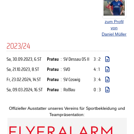
zum Profil
von
Daniel Müller
2023/24
Sa, 30.09.2023
, 6.ST
Pratau
:
SV Dessau 05 II
3 : 2
Sa, 21.10.2023
, 8.ST
Pratau
:
SVO
4 : 1
Fr, 23.02.2024
, 14.ST
Pratau
:
SV Coswig
3 : 4
Sa, 09.03.2024
, 16.ST
Pratau
:
Roßlau
0 : 3
Offizieller Ausstatter unseres Vereins für Sportbekleidung und
Teampräsentation: