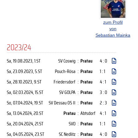
zum Profil
von
Sebastian Mainka
2023/24
Sa, 19.08.2023
, 1.ST
SV Coswig
:
Pratau
4 : 0
Sa, 23.09.2023
, 5.ST
Pouch-Rösa
:
Pratau
1 : 1
Sa, 28.10.2023
, 9.ST
Friedersdorf
:
Pratau
4 : 1
Sa, 02.03.2024
, 15.ST
SV GOLPA
:
Pratau
3 : 0
So, 07.04.2024
, 19.ST
SV Dessau 05 II
:
Pratau
2 : 3
Sa, 13.04.2024
, 20.ST
Pratau
:
Abtsdorf
4 : 1
Sa, 20.04.2024
, 21.ST
SVO
:
Pratau
1 : 1
Sa, 04.05.2024
, 23.ST
SC Nedlitz
:
Pratau
4 : 0