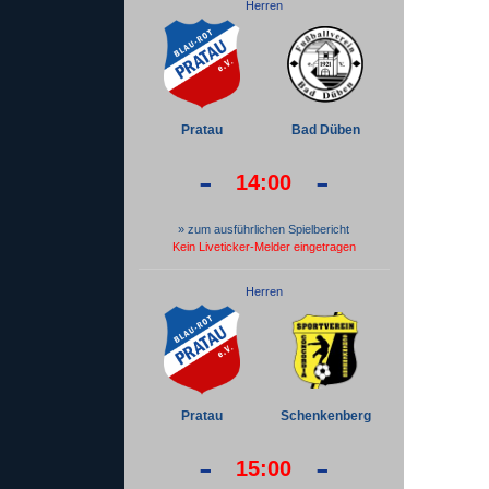
Herren
Pratau
Bad Düben
-
-
14:00
» zum ausführlichen Spielbericht
Kein Liveticker-Melder eingetragen
Herren
Pratau
Schenkenberg
-
-
15:00