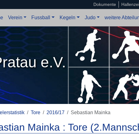
Dokumente
Hallenze
e
Verein
Fussball
Kegeln
Judo
weitere Abteil
ratau e.V.
elerstatistik
Tore
2016/17
Sebastian Mainka
stian Mainka : Tore (2.Mannsch