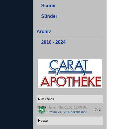
Scorer
Sünder
Archiv
2010 - 2024
Rückblick
Herren, Sa. 01.08. 15:00 Uhr
7:2
Pratau
vs.
SG Rackith/Dabr...
Heute