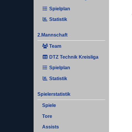
Spielplan
Statistik
2.Mannschaft
Team
DTZ Technik Kreisliga
Spielplan
Statistik
Spielerstatistik
Spiele
Tore
Assists