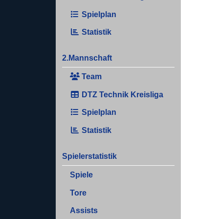
Spielplan
Statistik
2.Mannschaft
Team
DTZ Technik Kreisliga
Spielplan
Statistik
Spielerstatistik
Spiele
Tore
Assists