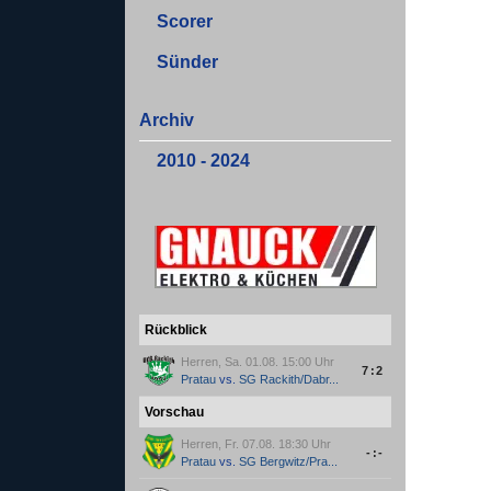
Scorer
Sünder
Archiv
2010 - 2024
Rückblick
Herren, Sa. 01.08. 15:00 Uhr
7:2
Pratau
vs.
SG Rackith/Dabr...
Vorschau
Herren, Fr. 07.08. 18:30 Uhr
-:-
Pratau
vs.
SG Bergwitz/Pra...