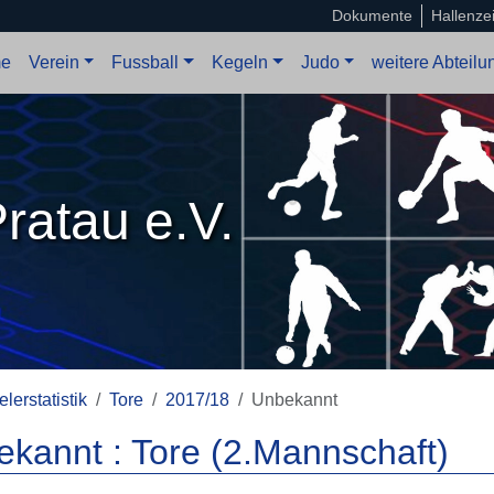
Dokumente
Hallenze
e
Verein
Fussball
Kegeln
Judo
weitere Abteil
ratau e.V.
elerstatistik
Tore
2017/18
Unbekannt
kannt : Tore (2.Mannschaft)