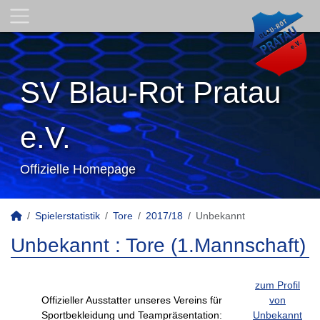
SV Blau-Rot Pratau
e.V.
Offizielle Homepage
Spielerstatistik
Tore
2017/18
Unbekannt
Unbekannt : Tore (1.Mannschaft)
zum Profil
Offizieller Ausstatter unseres Vereins für
von
Sportbekleidung und Teampräsentation:
Unbekannt