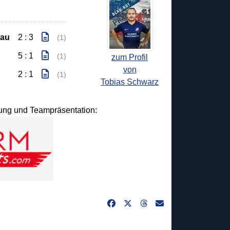
tau
2 : 3
(1)
5 : 1
(1)
zum Profil
von
2 : 1
(1)
Tobias Schwarz
idung und Teampräsentation: