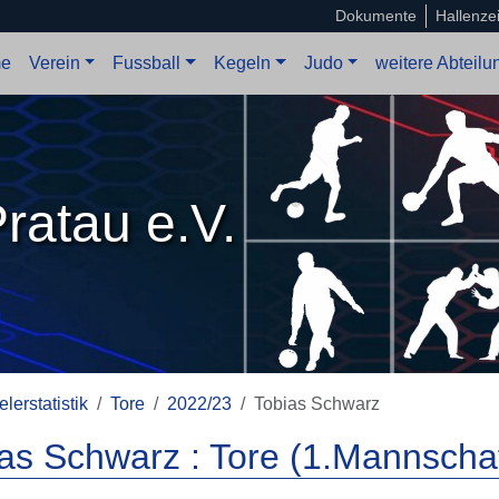
Dokumente
Hallenze
e
Verein
Fussball
Kegeln
Judo
weitere Abteil
ratau e.V.
elerstatistik
Tore
2022/23
Tobias Schwarz
as Schwarz : Tore (1.Mannschaf