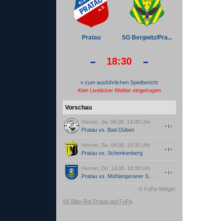
Pratau
SG Bergwitz/Pra...
-
-
18:30
» zum ausführlichen Spielbericht
Kein Liveticker-Melder eingetragen
Vorschau
Herren, Sa. 08.08. 14:00 Uhr
-:-
Pratau
vs.
Bad Düben
Herren, Sa. 08.08. 15:00 Uhr
-:-
Pratau
vs.
Schenkenberg
Herren, Do. 13.08. 18:30 Uhr
-:-
Pratau
vs.
Mühlangeraner S...
© FuPa-Widget
SV Blau-Rot Pratau auf FuPa