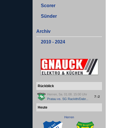
Scorer
Sünder
Archiv
2010 - 2024
Rückblick
Herren, Sa. 01.08. 15:00 Uhr
7:2
Pratau
vs.
SG Rackith/Dabr...
Heute
Herren