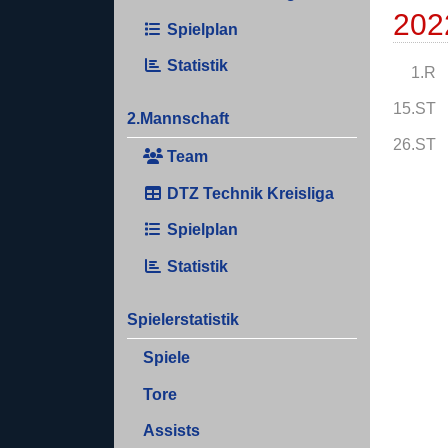
202
Spielplan
Statistik
1.R
15.ST
2.Mannschaft
26.ST
Team
DTZ Technik Kreisliga
Spielplan
Statistik
Spielerstatistik
Spiele
Tore
Assists