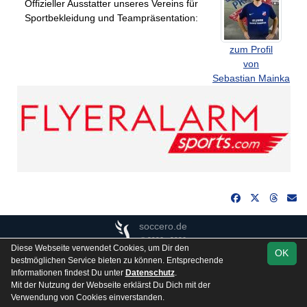
Offizieller Ausstatter unseres Vereins für
Sportbekleidung und Teampräsentation:
zum Profil
von
Sebastian Mainka
soccero.de
© 2006 - 2026
Diese Webseite verwendet Cookies, um Dir den
OK
Besucherstatistik
Kontakt
Impressum
Gästebuch
bestmöglichen Service bieten zu können. Entsprechende
Informationen findest Du unter
Datenschutz
.
Datenschutz
Mit der Nutzung der Webseite erklärst Du Dich mit der
Verwendung von Cookies einverstanden.