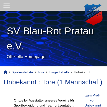
SV Blau-Rot Pratau
e.V.
Offizielle Homepage
Spielerstatistik
Tore
Ewige Tabelle
Unbekannt
Unbekannt : Tore (1.Mannschaft)
zum Profil
Offizieller Ausstatter unseres Vereins für
von
Sportbekleidung und Teampräsentation:
Unbekannt